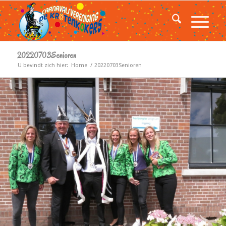
20220703Senioren
U bevindt zich hier:
Home
/
20220703Senioren