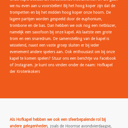
we nu even aan u voorstellen! Bij het hoog koper zijn dat de
trompetten en bij het midden hoog koper onze hoorn. De
lagere partijen worden gespeeld door de euphonium,
trombone en de bas. Dan hebben we ook nog een rietblazer,
namelijk een saxofoon bij onze kapel. Als laatste een grote
trom en een snaredrum. De samenstelling van de kapel is
wisselend, naast een vaste groep sluiten er bij ieder
evenement andere spelers aan. Ook enthousiast om bij onze
kapel te komen spelen? Stuur ons een berichtje via Facebook
of Instagram. Je kunt ons vinden onder de naam: Hofkapel
der Krotenkokers
Als Hofkapel hebben we ook een sfeerbepalende rol bij
andere gelegenheden
, zoals de Hoornse avondvierdaagse,