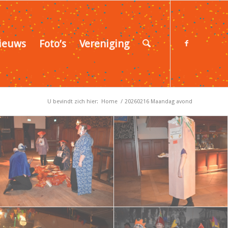
ieuws
Foto’s
Vereniging
U bevindt zich hier:
Home
/
20260216 Maandag avond