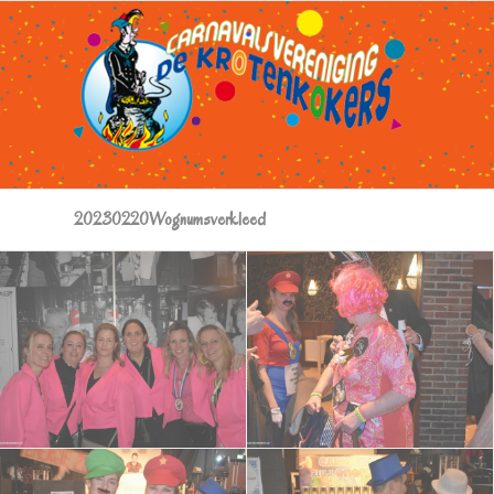
20230220Wognumsverkleed