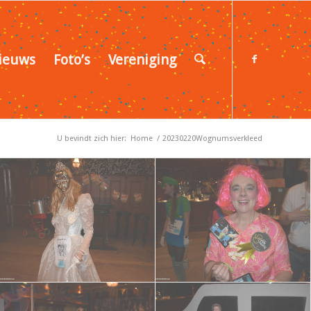
ieuws
Foto’s
Vereniging
U bevindt zich hier:
Home
/
20230220Wognumsverkleed