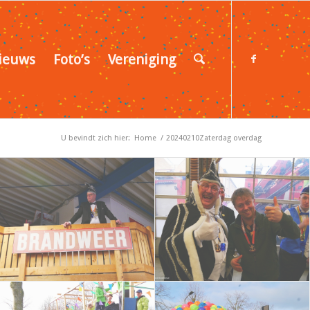
ieuws
Foto’s
Vereniging
U bevindt zich hier:
Home
/
20240210Zaterdag overdag