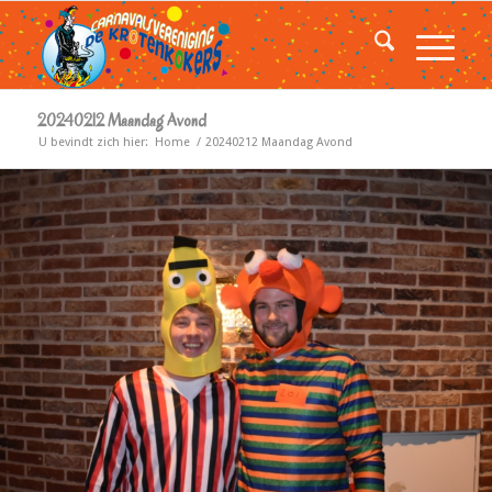
20240212 Maandag Avond
U bevindt zich hier:
Home
/
20240212 Maandag Avond