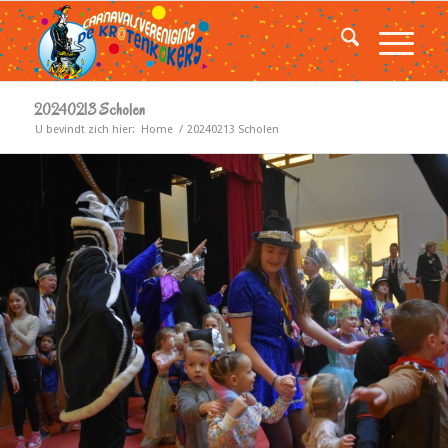
20240213 Scholen
U bevindt zich hier:
Home
/
20240213 Scholen