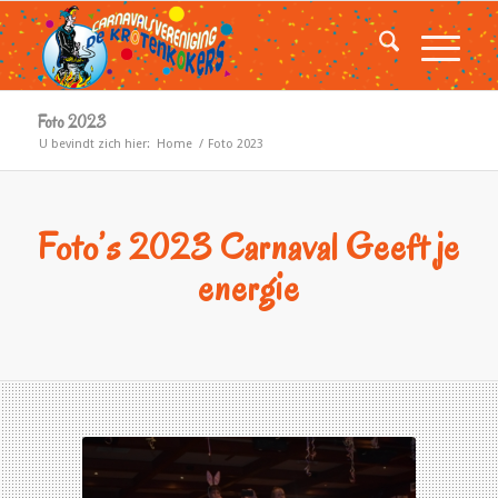
Foto 2023
U bevindt zich hier:
Home
/
Foto 2023
Foto’s 2023 Carnaval Geeft je
energie