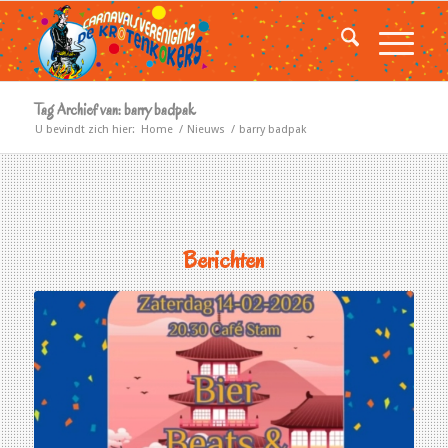
Tag Archief van: barry badpak
U bevindt zich hier:
Home
/
Nieuws
/
barry badpak
Berichten