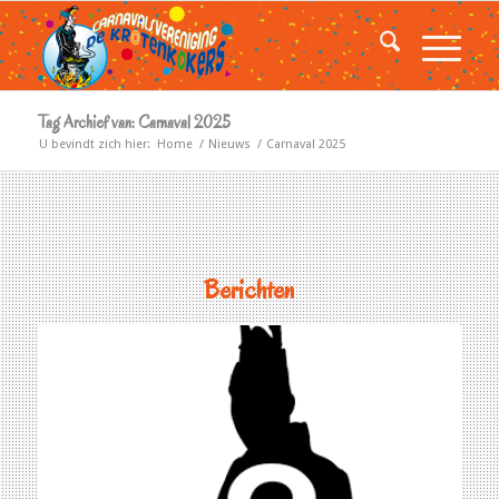
Tag Archief van: Carnaval 2025
U bevindt zich hier:
Home
/
Nieuws
/
Carnaval 2025
Berichten