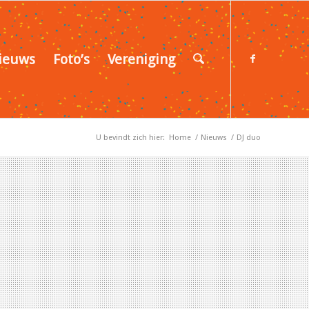
ieuws
Foto’s
Vereniging
U bevindt zich hier:
Home
/
Nieuws
/
DJ duo