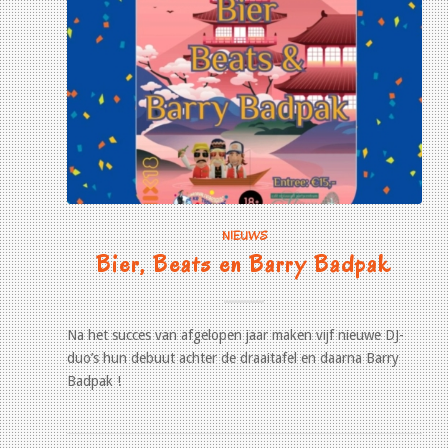
NIEUWS
Bier, Beats en Barry Badpak
Na het succes van afgelopen jaar maken vijf nieuwe DJ-
duo’s hun debuut achter de draaitafel en daarna Barry
Badpak !