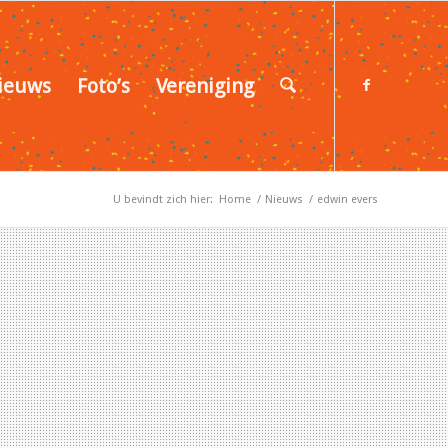
ieuws
Foto’s
Vereniging
U bevindt zich hier:
Home
/
Nieuws
/
edwin evers