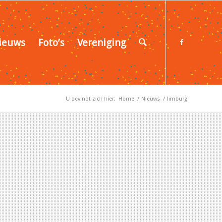
ieuws
Foto’s
Vereniging
U bevindt zich hier:
Home
/
Nieuws
/
limburg