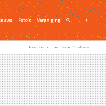
ieuws
Foto’s
Vereniging
U bevindt zich hier:
Home
/
Nieuws
/
proclematie