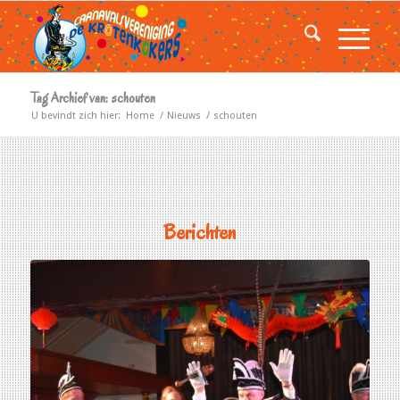
Tag Archief van: schouten
U bevindt zich hier:
Home
/
Nieuws
/
schouten
Berichten