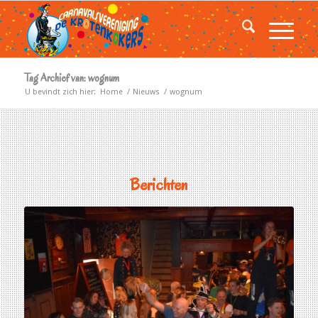
Tag Archief van: wognum
U bevindt zich hier:
Home
/
Nieuws
/
wognum
Berichten