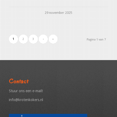
29 november 2025
1
2
3
›
»
Pagina 1 van 7
Contact
Stuur ons een e-mail!
info@krotenkokers.nl