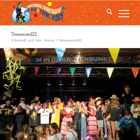
Tieneravond22
U bevindt zich hier:
Home
/
Tieneravond22