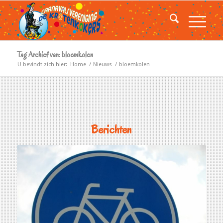
Tag Archief van: bloemkolen
U bevindt zich hier:
Home
/
Nieuws
/
bloemkolen
Berichten