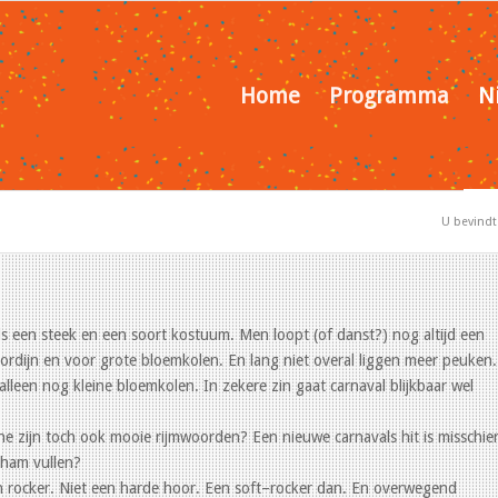
Home
Programma
N
U bevindt 
ds een steek en een soort kostuum. Men loopt (of danst?) nog altijd een
ordijn en voor grote bloemkolen. En lang niet overal liggen meer peuken.
alleen nog kleine bloemkolen. In zekere zin gaat carnaval blijkbaar wel
ine zijn toch ook mooie rijmwoorden? Een nieuwe carnavals hit is misschie
aham vullen?
n rocker. Niet een harde hoor. Een soft–rocker dan. En overwegend