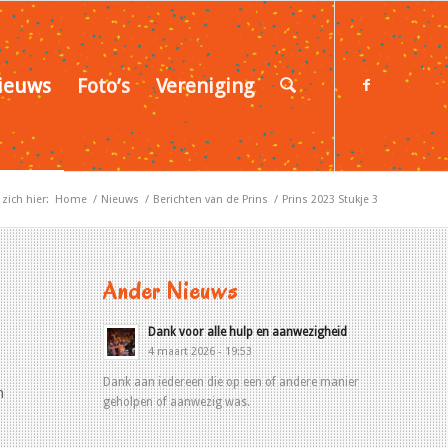
ieuws
Foto’s
Vereniging
zich hier:
Home
/
Nieuws
/
Berichten van de Prins
/
Prins 2023 Stukje 3
Ander Nieuws
Dank voor alle hulp en aanwezigheid
4 maart 2026 - 19:53
Dank aan iedereen die op een of andere manier
n
geholpen of aanwezig was.