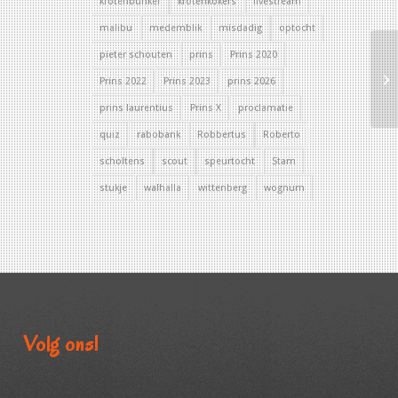
krotenbunker
krotenkokers
livestream
malibu
medemblik
misdadig
optocht
pieter schouten
prins
Prins 2020
Prins 2022
Prins 2023
prins 2026
prins laurentius
Prins X
proclamatie
quiz
rabobank
Robbertus
Roberto
scholtens
scout
speurtocht
Stam
stukje
walhalla
wittenberg
wognum
Volg ons!