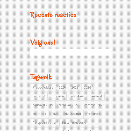
Recente reacties
Volg ons!
Tagwolk
#raboclubkas
2020
2022
2026
bedankt
bloesem
cafe stam
carnaval
carnaval 2019
carnaval 2022
carnaval 2023
delicieux
DML
DML sound
fernando
fietspoint ruiter
installatieavond