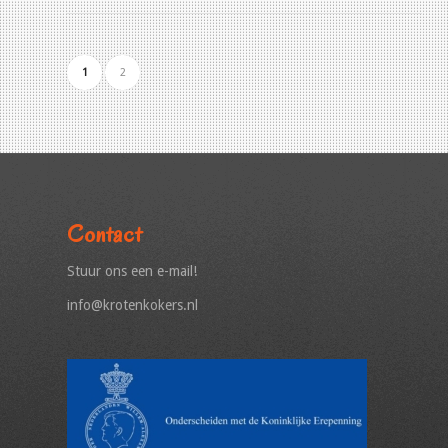
1
2
Contact
Stuur ons een e-mail!
info@krotenkokers.nl