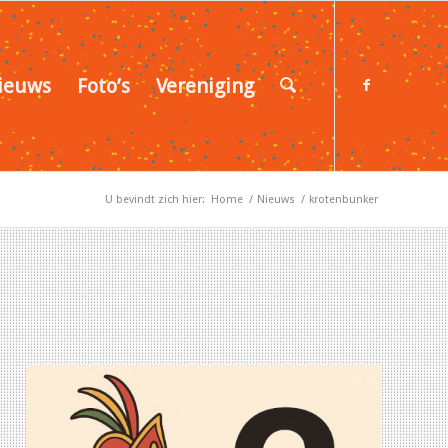
ieuws
Foto’s
Vereniging
U bevindt zich hier:
Home
/
Nieuws
/
krotenbunker