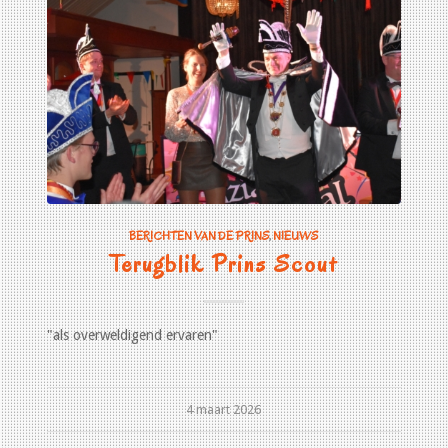
BERICHTEN VAN DE PRINS
,
NIEUWS
Terugblik Prins Scout
"als overweldigend ervaren"
4 maart 2026