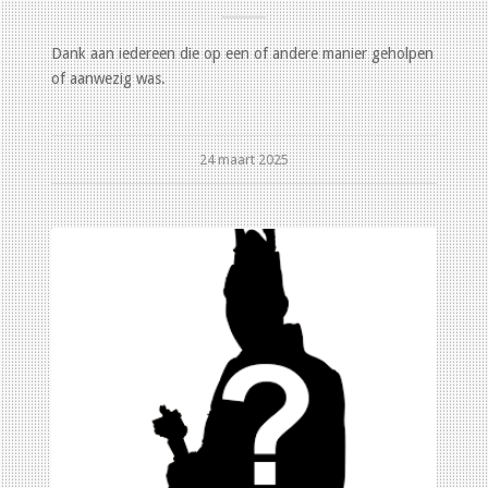
Dank aan iedereen die op een of andere manier geholpen
of aanwezig was.
24 maart 2025