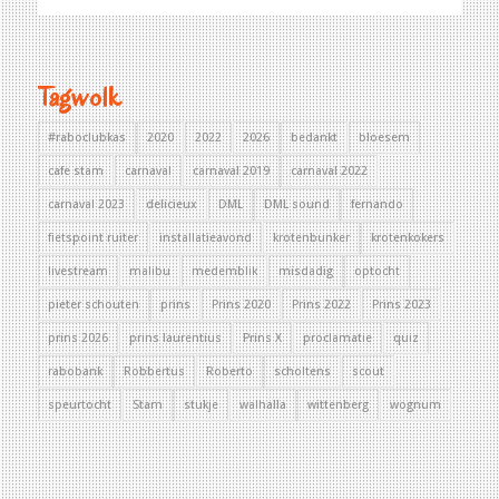
Tagwolk
#raboclubkas
2020
2022
2026
bedankt
bloesem
cafe stam
carnaval
carnaval 2019
carnaval 2022
carnaval 2023
delicieux
DML
DML sound
fernando
fietspoint ruiter
installatieavond
krotenbunker
krotenkokers
livestream
malibu
medemblik
misdadig
optocht
pieter schouten
prins
Prins 2020
Prins 2022
Prins 2023
prins 2026
prins laurentius
Prins X
proclamatie
quiz
rabobank
Robbertus
Roberto
scholtens
scout
speurtocht
Stam
stukje
walhalla
wittenberg
wognum