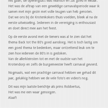
mis gaan, de openingsact was hilarisch en zat goed in elkaar.
Het was de aftrap van een geweldige carnavalsperiode waar ik
samen met mijn gezin met volle teugen van heb genoten.
Dat we ons bij de Krotenkokers thuis voelden, bleek al na de
eerste uitwisseling. Iedereen in de vereniging is enthousiast
en doet direct mee aan het feest.
Op de eerste avond met de tieners was al te zien dat het
thema Back tot the 80’s goed aansloeg. Het is toch lastig om
een goed thema te bedenken, maar ontzettend leuk om te
zien hoe iedereen de 80’s in is gedoken.
Van de allerkleinsten tot en met de oudste van het
Krotendorp en zelfs de burgemeester heeft carnaval gevierd.
Nogmaals, wat een prachtige carnaval hebben we gehad dit
jaar, gelukkig hebben we de vele foto’s en video’s nog.
Dit was mijn laatste berichtje als prins Robbertus,
Het was me een waar genoegen.
Alaaf!