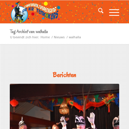
Tag Archief van: walhalla
U bevindt zich hier:
Home
/
Nieuws
/
walhalla
Berichten