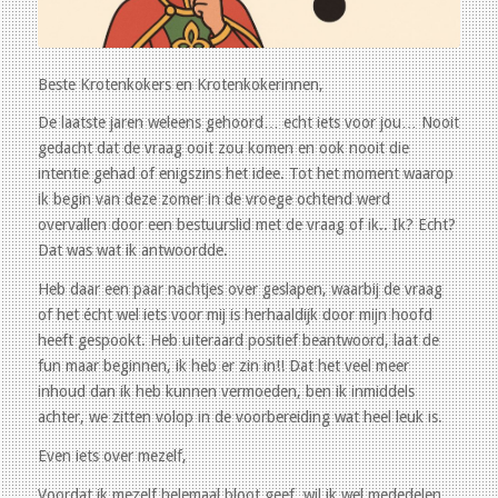
Beste Krotenkokers en Krotenkokerinnen,
De laatste jaren weleens gehoord… echt iets voor jou… Nooit
gedacht dat de vraag ooit zou komen en ook nooit die
intentie gehad of enigszins het idee. Tot het moment waarop
ik begin van deze zomer in de vroege ochtend werd
overvallen door een bestuurslid met de vraag of ik.. Ik? Echt?
Dat was wat ik antwoordde.
Heb daar een paar nachtjes over geslapen, waarbij de vraag
of het écht wel iets voor mij is herhaaldijk door mijn hoofd
heeft gespookt. Heb uiteraard positief beantwoord, laat de
fun maar beginnen, ik heb er zin in!! Dat het veel meer
inhoud dan ik heb kunnen vermoeden, ben ik inmiddels
achter, we zitten volop in de voorbereiding wat heel leuk is.
Even iets over mezelf,
Voordat ik mezelf helemaal bloot geef, wil ik wel mededelen