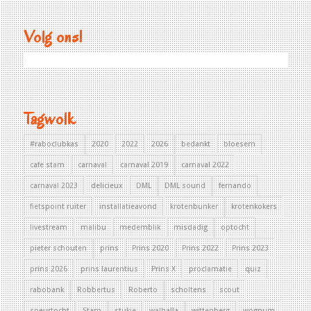
Volg ons!
Tagwolk
#raboclubkas
2020
2022
2026
bedankt
bloesem
cafe stam
carnaval
carnaval 2019
carnaval 2022
carnaval 2023
delicieux
DML
DML sound
fernando
fietspoint ruiter
installatieavond
krotenbunker
krotenkokers
livestream
malibu
medemblik
misdadig
optocht
pieter schouten
prins
Prins 2020
Prins 2022
Prins 2023
prins 2026
prins laurentius
Prins X
proclamatie
quiz
rabobank
Robbertus
Roberto
scholtens
scout
speurtocht
Stam
stukje
walhalla
wittenberg
wognum