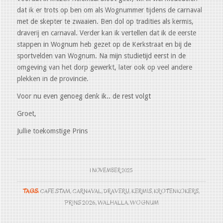
dat ik er trots op ben om als Wognummer tijdens de carnaval
met de skepter te zwaaien. Ben dol op tradities als kermis,
draverij en carnaval. Verder kan ik vertellen dat ik de eerste
stappen in Wognum heb gezet op de Kerkstraat en bij de
sportvelden van Wognum. Na mijn studietijd eerst in de
omgeving van het dorp gewerkt, later ook op veel andere
plekken in de provincie.
Voor nu even genoeg denk ik.. de rest volgt
Groet,
Jullie toekomstige Prins
1 NOVEMBER 2025
TAGS:
CAFE STAM
,
CARNAVAL
,
DRAVERIJ
,
KERMIS
,
KROTENKOKERS
,
PRINS 2026
,
WALHALLA
,
WOGNUM