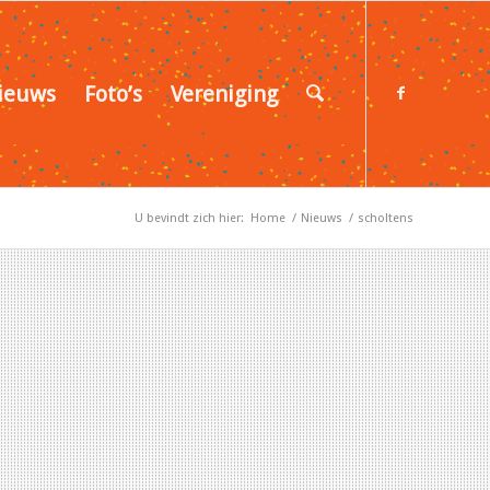
ieuws
Foto’s
Vereniging
U bevindt zich hier:
Home
/
Nieuws
/
scholtens