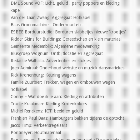
DML Sound VOF: Licht, geluid , party poppers en kleding
kapel
Van der Laan Zwaag: Aggregaat Hofkapel
Baas Groenmachines: Onderhoud etc.
ESBEE Borduurstudio: Borduren slabbetjes nieuwe ‘krootjes’
Ridder Skins for Buildings: Gereedschap en klein materiaal
Gemeente Medemblik: Algemene medewerking
Blusgroep Wognum: Ontbijtlocatie en aggregaat
Redactie Walhalla: Advertenties en stukjes
Joep Admiraal: Onderhoud website en muziek dansmariekes
Rick Kronenburg: Keuring wagens
Familie Zuurbier: Trekker, wagen en ombouwen wagen
hofkapel
Conny – Wat doe ik je aan: Kleding en attributen
Trudie Kraakman: Kleding Krotenkokers
Michel Renckens: ICT, beeld en geluid
Frank en Paul Baas: Hamburgers bakken tijdens de optocht
Jacco Timp: Verkeersregelaars
Pontmeyer: Houtmateriaal
Pius gebouw: Kindermiddag en oefenruimte Dansmariekes