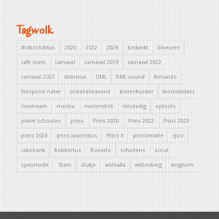
Tagwolk
#raboclubkas
2020
2022
2026
bedankt
bloesem
cafe stam
carnaval
carnaval 2019
carnaval 2022
carnaval 2023
delicieux
DML
DML sound
fernando
fietspoint ruiter
installatieavond
krotenbunker
krotenkokers
livestream
malibu
medemblik
misdadig
optocht
pieter schouten
prins
Prins 2020
Prins 2022
Prins 2023
prins 2026
prins laurentius
Prins X
proclamatie
quiz
rabobank
Robbertus
Roberto
scholtens
scout
speurtocht
Stam
stukje
walhalla
wittenberg
wognum