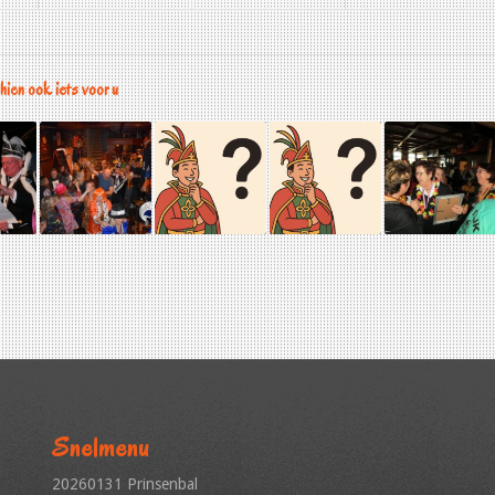
ien ook iets voor u
Snelmenu
20260131 Prinsenbal