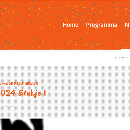
Home
Programma
N
U bevindt 
 VAN DE PRINS
,
NIEUWS
2024 Stukje 1