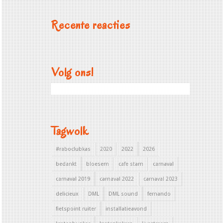
Recente reacties
Volg ons!
Tagwolk
#raboclubkas
2020
2022
2026
bedankt
bloesem
cafe stam
carnaval
carnaval 2019
carnaval 2022
carnaval 2023
delicieux
DML
DML sound
fernando
fietspoint ruiter
installatieavond