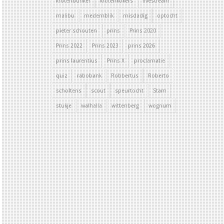
krotenbunker
krotenkokers
livestream
malibu
medemblik
misdadig
optocht
pieter schouten
prins
Prins 2020
Prins 2022
Prins 2023
prins 2026
prins laurentius
Prins X
proclamatie
quiz
rabobank
Robbertus
Roberto
scholtens
scout
speurtocht
Stam
stukje
walhalla
wittenberg
wognum