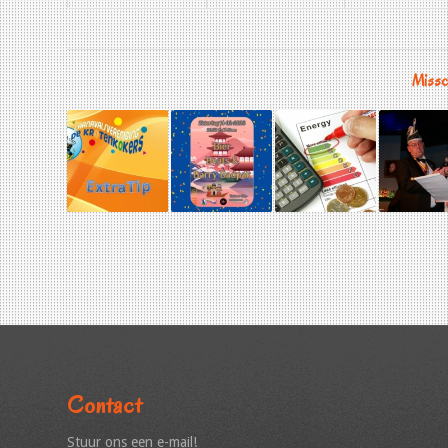
Missch
Contact
Stuur ons een e-mail!