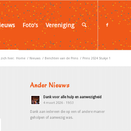
ieuws
Foto’s
Vereniging
zich hier:
Home
/
Nieuws
/
Berichten van de Prins
/
Prins 2024 Stukje 1
Ander Nieuws
Dank voor alle hulp en aanwezigheid
4 maart 2026 - 19:53
Dank aan iedereen die op een of andere manier
geholpen of aanwezig was.