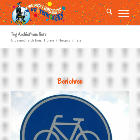
Tag Archief van: fiets
U bevindt zich hier:
Home
/
Nieuws
/
fiets
Berichten