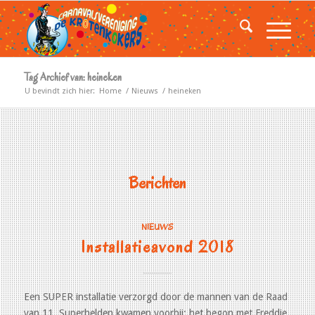
Tag Archief van: heineken
U bevindt zich hier:
Home
/
Nieuws
/
heineken
Berichten
NIEUWS
Installatieavond 2018
Een SUPER installatie verzorgd door de mannen van de Raad
van 11. Superhelden kwamen voorbij; het begon met Freddie