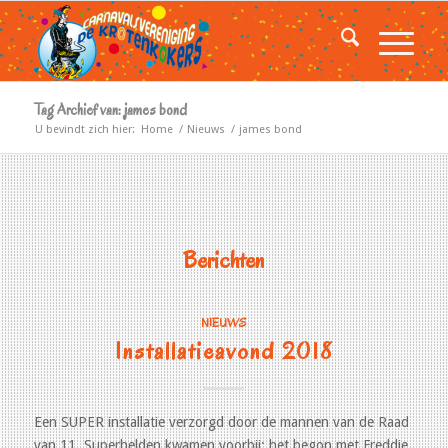
Tag Archief van: james bond
U bevindt zich hier:
Home
/
Nieuws
/
james bond
Berichten
NIEUWS
Installatieavond 2018
Een SUPER installatie verzorgd door de mannen van de Raad
van 11. Superhelden kwamen voorbij; het begon met Freddie