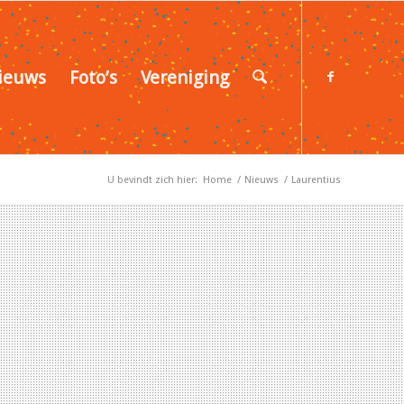
ieuws
Foto’s
Vereniging
U bevindt zich hier:
Home
/
Nieuws
/
Laurentius