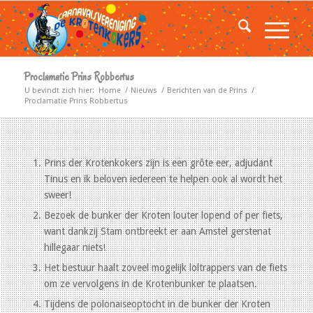
Proclamatie Prins Robbertus
U bevindt zich hier:
Home
/
Nieuws
/
Berichten van de Prins
/
Proclamatie Prins Robbertus
Prins der Krotenkokers zijn is een grôte eer, adjudant
Tinus en ik beloven iedereen te helpen ook al wordt het
sweer!
Bezoek de bunker der Kroten louter lopend of per fiets,
want dankzij Stam ontbreekt er aan Amstel gerstenat
hillegaar niets!
Het bestuur haalt zoveel mogelijk loltrappers van de fiets
om ze vervolgens in de Krotenbunker te plaatsen.
Tijdens de polonaiseoptocht in de bunker der Kroten