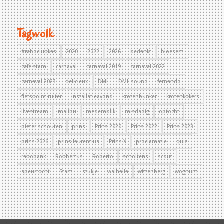
Tagwolk
#raboclubkas
2020
2022
2026
bedankt
bloesem
cafe stam
carnaval
carnaval 2019
carnaval 2022
carnaval 2023
delicieux
DML
DML sound
fernando
fietspoint ruiter
installatieavond
krotenbunker
krotenkokers
livestream
malibu
medemblik
misdadig
optocht
pieter schouten
prins
Prins 2020
Prins 2022
Prins 2023
prins 2026
prins laurentius
Prins X
proclamatie
quiz
rabobank
Robbertus
Roberto
scholtens
scout
speurtocht
Stam
stukje
walhalla
wittenberg
wognum