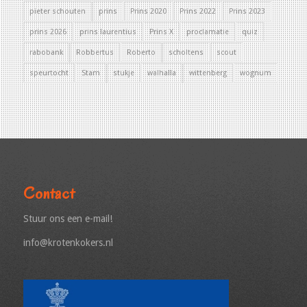
pieter schouten
prins
Prins 2020
Prins 2022
Prins 2023
prins 2026
prins laurentius
Prins X
proclamatie
quiz
rabobank
Robbertus
Roberto
scholtens
scout
speurtocht
Stam
stukje
walhalla
wittenberg
wognum
Contact
Stuur ons een e-mail!
info@krotenkokers.nl