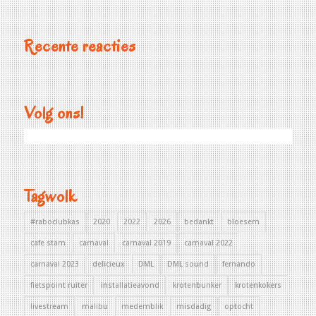
Recente reacties
Volg ons!
Tagwolk
#raboclubkas
2020
2022
2026
bedankt
bloesem
cafe stam
carnaval
carnaval 2019
carnaval 2022
carnaval 2023
delicieux
DML
DML sound
fernando
fietspoint ruiter
installatieavond
krotenbunker
krotenkokers
livestream
malibu
medemblik
misdadig
optocht