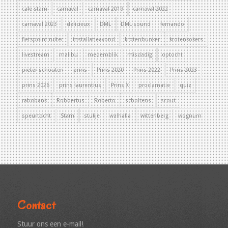
cafe stam
carnaval
carnaval 2019
carnaval 2022
carnaval 2023
delicieux
DML
DML sound
fernando
fietspoint ruiter
installatieavond
krotenbunker
krotenkokers
livestream
malibu
medemblik
misdadig
optocht
pieter schouten
prins
Prins 2020
Prins 2022
Prins 2023
prins 2026
prins laurentius
Prins X
proclamatie
quiz
rabobank
Robbertus
Roberto
scholtens
scout
speurtocht
Stam
stukje
walhalla
wittenberg
wognum
Contact
Stuur ons een e-mail!