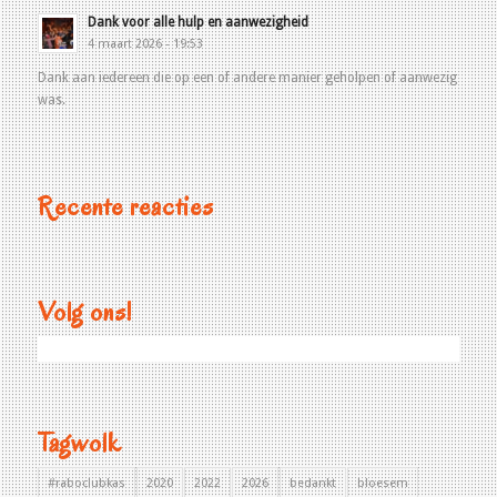
Dank voor alle hulp en aanwezigheid
4 maart 2026 - 19:53
Dank aan iedereen die op een of andere manier geholpen of aanwezig
was.
Recente reacties
Volg ons!
Tagwolk
#raboclubkas
2020
2022
2026
bedankt
bloesem