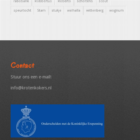
rabobank
Robbertus
Roberto
scholtens
scout
speurtocht
Stam
stukje
walhalla
wittenberg
wognum
Contact
Stuur ons een e-mail!
info@krotenkokers.nl