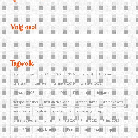
Volg ons!
Tagwolk
#raboclubkas
2020
2022
2026
bedankt
bloesem
cafe stam
carnaval
carnaval 2019
carnaval 2022
carnaval 2023
delicieux
DML
DML sound
fernando
fietspoint ruiter
installatieavond
krotenbunker
krotenkokers
livestream
malibu
medemblik
misdadig
optocht
pieter schouten
prins
Prins 2020
Prins 2022
Prins 2023
prins 2026
prins laurentius
Prins X
proclamatie
quiz