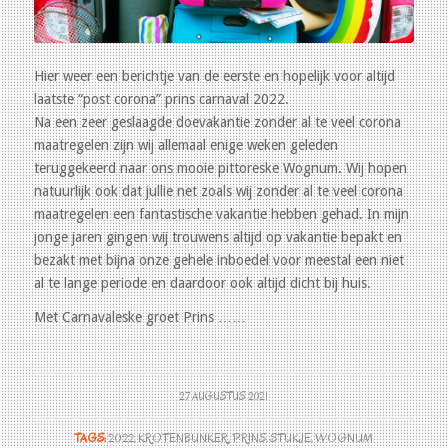
Hier weer een berichtje van de eerste en hopelijk voor altijd
laatste “post corona” prins carnaval 2022.
Na een zeer geslaagde doevakantie zonder al te veel corona
maatregelen zijn wij allemaal enige weken geleden
teruggekeerd naar ons mooie pittoreske Wognum. Wij hopen
natuurlijk ook dat jullie net zoals wij zonder al te veel corona
maatregelen een fantastische vakantie hebben gehad. In mijn
jonge jaren gingen wij trouwens altijd op vakantie bepakt en
bezakt met bijna onze gehele inboedel voor meestal een niet
al te lange periode en daardoor ook altijd dicht bij huis.
Met Carnavaleske groet Prins ……
27 AUGUSTUS 2021
TAGS:
2022
,
KROTENBUNKER
,
PRINS
,
STUKJE
,
WOGNUM