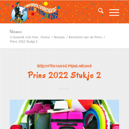
Nieuws
U bevindt zich hier:
Home
/
Nieuws
/
Berichten van de Prins
/
Prins 2022 Stukje 2
BERICHTEN VAN DE PRINS
,
NIEUWS
Prins 2022 Stukje 2