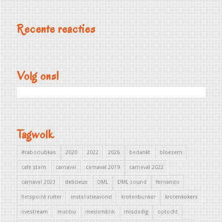
Recente reacties
Volg ons!
Tagwolk
#raboclubkas
2020
2022
2026
bedankt
bloesem
cafe stam
carnaval
carnaval 2019
carnaval 2022
carnaval 2023
delicieux
DML
DML sound
fernando
fietspoint ruiter
installatieavond
krotenbunker
krotenkokers
livestream
malibu
medemblik
misdadig
optocht