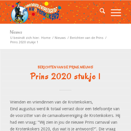
Nieuws
U bevindt zich hier:
Home
/
Nieuws
/
Berichten van de Prins
/
Prins 2020 stukje 1
BERICHTEN VAN DE PRINS
,
NIEUWS
Prins 2020 stukje 1
Vrienden en vriendinnen van de Krotenkokers,
Eind augustus werd ik totaal verrast door een telefoontje van
de voorzitter van de carnavalsvereniging de Krotenkokers. Hij
had een vraag; “Wij zien in jou de nieuwe Prins carnaval van
de Krotenkokers 2020, dus wat is je antwoord?”. Die vraag