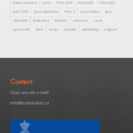
pieter schouten
prins
Prins 2020
Prins 2022
Prins 2023
prins 2026
prins laurentius
Prins X
proclamatie
quiz
rabobank
Robbertus
Roberto
scholtens
scout
speurtocht
Stam
stukje
walhalla
wittenberg
wognum
Contact
Stuur ons een e-mail!
info@krotenkokers.nl