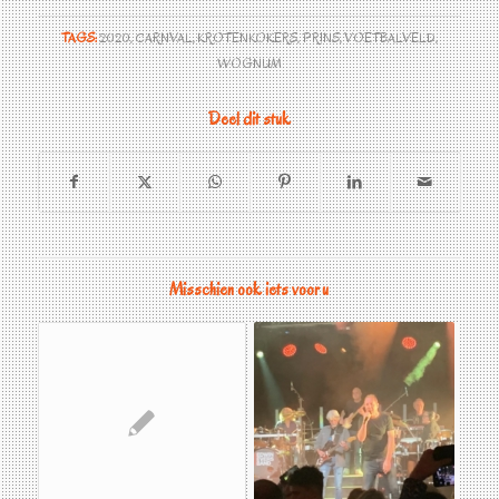
TAGS:
2020
,
CARNVAL
,
KROTENKOKERS
,
PRINS
,
VOETBALVELD
,
WOGNUM
Deel dit stuk
Misschien ook iets voor u