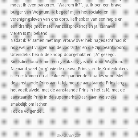
moest ik even parkeren. “Waarom ik?”. Ja, ik ben een brave
burger van Wognum, ik begeef mij in het sociale- en
verenigingsleven van ons dorp, liefhebber van een hapje en
een drankje (met mate, vanzelfsprekend) en ja, carnaval
vieren is mij bekend.
Nadat ik er samen met mijn vrouw over heb nagedacht had ik
nog wel wat vragen aan de voorzitter en die zijn beantwoord.
Uiteindelijk heb ik de knoop doorgehakt en “JA” gezegd.
Sindsdien loop ik met een gelukzalig gezicht door Wognum.
Niemand weet (nog) wie de nieuwe Prins van de Krotenkokers
is en er komen nu al leuke en spannende situaties voor. Met
de aanstaande Prins aan tafel, met de aanstaande Prins langs
het voetbalveld, met de aanstaande Prins in het café, met de
aanstaande Prins in de supermarkt. Daar gaan we straks
smakelijk om lachen.
Tot de volgende…
31 OKTOBER 2019