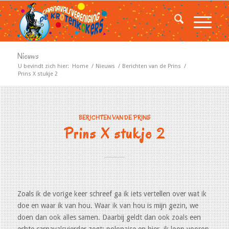
Nieuws
U bevindt zich hier:
Home
/
Nieuws
/
Berichten van de Prins
/
Prins X stukje 2
BERICHTEN VAN DE PRINS
Prins X stukje 2
Zoals ik de vorige keer schreef ga ik iets vertellen over wat ik
doe en waar ik van hou. Waar ik van hou is mijn gezin, we
doen dan ook alles samen. Daarbij geldt dan ook zoals een
echte carnavalsvierder zegt; polonaise en bier, ik loop voorop.