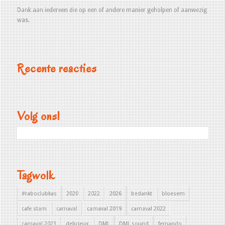
Dank aan iedereen die op een of andere manier geholpen of aanwezig
was.
Recente reacties
Volg ons!
Tagwolk
#raboclubkas
2020
2022
2026
bedankt
bloesem
cafe stam
carnaval
carnaval 2019
carnaval 2022
carnaval 2023
delicieux
DML
DML sound
fernando