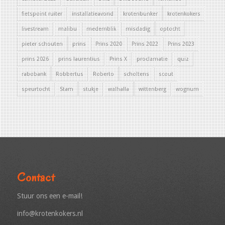
fietspoint ruiter
installatieavond
krotenbunker
krotenkokers
livestream
malibu
medemblik
misdadig
optocht
pieter schouten
prins
Prins 2020
Prins 2022
Prins 2023
prins 2026
prins laurentius
Prins X
proclamatie
quiz
rabobank
Robbertus
Roberto
scholtens
scout
speurtocht
Stam
stukje
walhalla
wittenberg
wognum
Contact
Stuur ons een e-mail!
info@krotenkokers.nl